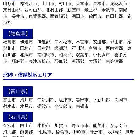
山形市、寒河江市、上山市、村山市、天童市、東根市、尾花沢市、
東村山郡、西村山郡、北村山郡、新庄市、最上郡、米沢市、南陽
市、長井市、東置賜郡、西置賜郡、酒田市、鶴岡市、東田川郡、飽
海郡
【福島県】
福島市、伊達市、伊達郡、二本松市、本宮市、安達郡、郡山市、須
賀川市、田村市、田村郡、岩瀬郡、石川郡、白河市、西白河郡、東
白川郡、相馬市、南相馬市、相馬郡、双葉郡、いわき市、喜多方
市、耶麻郡、会津若松市、耶麻郡、河沼郡、大沼郡、南会津郡
北陸・信越対応エリア
【富山県】
富山市、滑川市、中新川郡、魚津市、黒部市、下新川郡、高岡市、
射水市、氷見市、砺波市、小矢部市、南砺市
【石川県】
金沢市、白山市、小松市、加賀市、野々市市、能美市、かほく市、
河北郡、能美郡、 七尾市、輪島市、羽咋市、珠洲市、 羽咋郡、鳳珠