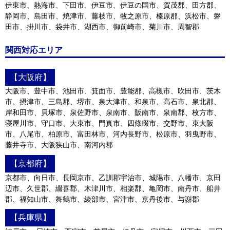
伊東市、熱海市、下田市、伊豆市、伊豆の国市、賀茂郡、田方郡、
静岡市、島田市、焼津市、藤枝市、牧之原市、榛原郡、浜松市、磐
田市、掛川市、袋井市、湖西市、御前崎市、菊川市、周智郡
関西対応エリア
【大阪府】
大阪市、豊中市、池田市、箕面市、豊能郡、高槻市、吹田市、茨木
市、摂津市、三島郡、堺市、泉大津市、和泉市、高石市、泉北郡、
岸和田市、貝塚市、泉佐野市、泉南市、阪南市、泉南郡、枚方市、
寝屋川市、守口市、大東市、門真市、四條畷市、交野市、東大阪
市、八尾市、柏原市、富田林市、河内長野市、松原市、羽曳野市、
藤井寺市、大阪狭山市、南河内郡
【京都府】
京都市、向日市、長岡京市、乙訓郡宇治市、城陽市、八幡市、京田
辺市、久世郡、綴喜郡、木津川市、相楽郡、亀岡市、南丹市、船井
郡、福知山市、舞鶴市、綾部市、宮津市、京丹後市、与謝郡
【兵庫県】