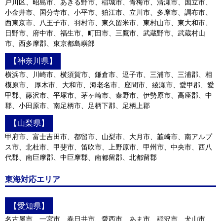
戸川区、昭島市、あきる野市、稲城市、青梅市、清瀬市、国立市、
小金井市、国分寺市、小平市、狛江市、立川市、多摩市、調布市、
西東京市、八王子市、羽村市、東久留米市、東村山市、東大和市、
日野市、府中市、福生市、町田市、三鷹市、武蔵野市、武蔵村山
市、西多摩郡、東京都島嶼部
【神奈川県】
横浜市、川崎市、横須賀市、鎌倉市、逗子市、三浦市、三浦郡、相
模原市、 厚木市、大和市、海老名市、座間市、綾瀬市、愛甲郡、愛
甲郡、藤沢市、平塚市、茅ヶ崎市、秦野市、伊勢原市、高座郡、中
郡、小田原市、南足柄市、足柄下郡、足柄上郡
【山梨県】
甲府市、富士吉田市、都留市、山梨市、大月市、韮崎市、南アルプ
ス市、北杜市、甲斐市、笛吹市、上野原市、甲州市、中央市、西八
代郡、南巨摩郡、中巨摩郡、南都留郡、北都留郡
東海対応エリア
【愛知県】
名古屋市、一宮市、春日井市、愛西市、あま市、稲沢市、犬山市、