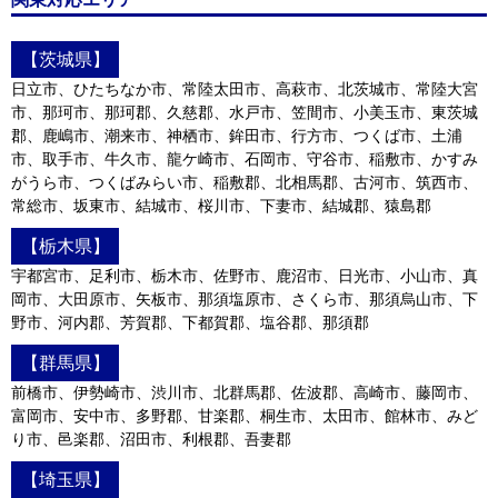
【茨城県】
日立市、ひたちなか市、常陸太田市、高萩市、北茨城市、常陸大宮
市、那珂市、那珂郡、久慈郡、水戸市、笠間市、小美玉市、東茨城
郡、鹿嶋市、潮来市、神栖市、鉾田市、行方市、つくば市、土浦
市、取手市、牛久市、龍ケ崎市、石岡市、守谷市、稲敷市、かすみ
がうら市、つくばみらい市、稲敷郡、北相馬郡、古河市、筑西市、
常総市、坂東市、結城市、桜川市、下妻市、結城郡、猿島郡
【栃木県】
宇都宮市、足利市、栃木市、佐野市、鹿沼市、日光市、小山市、真
岡市、大田原市、矢板市、那須塩原市、さくら市、那須烏山市、下
野市、河内郡、芳賀郡、下都賀郡、塩谷郡、那須郡
【群馬県】
前橋市、伊勢崎市、渋川市、北群馬郡、佐波郡、高崎市、藤岡市、
富岡市、安中市、多野郡、甘楽郡、桐生市、太田市、館林市、みど
り市、邑楽郡、沼田市、利根郡、吾妻郡
【埼玉県】