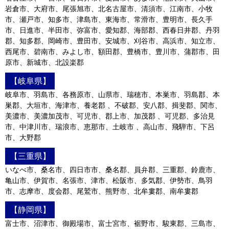
岩倉市、大府市、尾張旭市、北名古屋市、清須市、江南市、小牧
市、瀬戸市、知多市、津島市、東海市、常滑市、豊明市、長久手
市、日進市、半田市、弥富市、愛知郡、海部郡、西春日井郡、丹羽
郡、知多郡、岡崎市、豊田市、安城市、刈谷市、高浜市、知立市、
西尾市、碧南市、みよし市、額田郡、豊橋市、豊川市、蒲郡市、田
原市、新城市、北設楽郡
【岐阜県】
岐阜市、羽島市、各務原市、山県市、瑞穂市、本巣市、羽島郡、本
巣郡、大垣市、海津市、養老郡 、不破郡、安八郡、揖斐郡、関市、
美濃市、美濃加茂市、可児市、郡上市、加茂郡 、可児郡、多治見
市、中津川市、瑞浪市、恵那市、土岐市 、高山市、飛騨市、下呂
市、大野郡
【三重県】
いなべ市、桑名市、四日市市、桑名郡、員弁郡、三重郡、鈴鹿市、
亀山市、伊賀市、名張市、津市、松阪市、多気郡、伊勢市、鳥羽
市、志摩市、度会郡、尾鷲市、熊野市、北牟婁郡、南牟婁郡
【静岡県】
富士市、沼津市、御殿場市、富士宮市、裾野市、駿東郡、三島市、