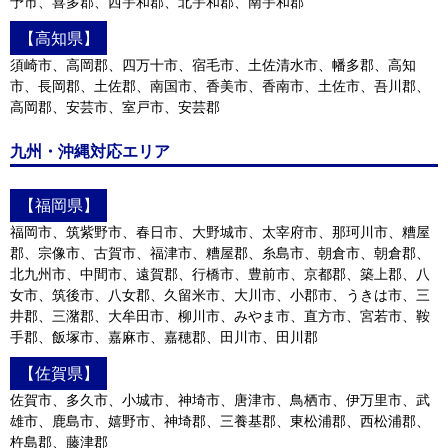
予市、喜多郡、西宇和郡、北宇和郡、南宇和郡
【高知県】
須崎市、高岡郡、四万十市、宿毛市、土佐清水市、幡多郡、高知
市、長岡郡、土佐郡、南国市、香美市、香南市、土佐市、吾川郡、
高岡郡、安芸市、室戸市、安芸郡
九州・沖縄対応エリア
【福岡県】
福岡市、筑紫野市、春日市、大野城市、太宰府市、那珂川市、糟屋
郡、宗像市、古賀市、福津市、糟屋郡、糸島市、朝倉市、朝倉郡、
北九州市、中間市、遠賀郡、行橋市、豊前市、京都郡、築上郡、八
女市、筑後市、八女郡、久留米市、大川市、小郡市、うきは市、三
井郡、三潴郡、大牟田市、柳川市、みやま市、直方市、宮若市、鞍
手郡、飯塚市、嘉麻市、嘉穂郡、田川市、田川郡
【佐賀県】
佐賀市、多久市、小城市、神埼市、唐津市、鳥栖市、伊万里市、武
雄市、鹿島市、嬉野市、神埼郡、三養基郡、東松浦郡、西松浦郡、
杵島郡、藤津郡