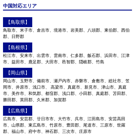
中国対応エリア
【鳥取県】
鳥取市、米子市、倉吉市、境港市、岩美郡、八頭郡、東伯郡、西伯
郡、日野郡
【島根県】
松江市、安来市、出雲市、雲南市、仁多郡、飯石郡、浜田市、江津
市、益田市、鹿足郡、大田市、邑智郡、隠岐郡、竹島
【岡山県】
岡山市、玉野市、備前市、瀬戸内市、赤磐市、倉敷市、総社市、笠
岡市、井原市、浅口市、 高梁市、真庭市、新見市、津山市、真庭
市、美作市、和気郡、都窪郡、浅口郡、小田郡、真庭郡、苫田郡、
勝田郡、英田郡、久米郡、加賀郡
【広島県】
広島市、安芸郡、廿日市市、大竹市、呉市、江田島市、安芸高田
市、山県郡、東広島市、竹原市、豊田郡、尾道市、三原市、世羅
郡、福山市、府中市、神石郡、三次市、庄原市