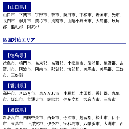
【山口県】
山口市、下関市、宇部市、萩市、防府市、下松市、岩国市、光市、
長門市、柳井市、美祢市、周南市、山陽小野田市、大島郡、玖珂
郡、熊毛郡、阿武郡
四国対応エリア
【徳島県】
徳島市、鳴門市、名東郡、名西郡、小松島市、勝浦郡、板野郡、吉
野川市、阿波市、阿南市、那賀郡、海部郡、美馬市、美馬郡、三好
市、三好郡
【香川県】
高松市、さぬき市、東かがわ市、小豆郡、木田郡、香川郡、丸亀
市、坂出市、善通寺市、綾歌郡、仲多度郡、観音寺市、三豊市
【愛媛県】
新居浜市、四国中央市、西条市、今治市、越智郡、松山市、伊予
市、東温市、上浮穴郡、伊予郡、宇和島市、八幡浜市、大洲市、西