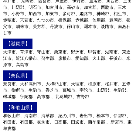
神戸市 、尼崎市、西宮市、芦屋市、伊丹市、宝塚市、川西市、三田
市、川辺郡、明石市、加古川市、高砂市、加古郡、西脇市、三木
市、小野市、加西市、加東市、多可郡、姫路市、神崎郡、相生市、
赤穂市、宍粟市、たつの市、揖保郡、赤穂郡、佐用郡、豊岡市、養
父市、朝来市、美方郡、丹波市、篠山市、洲本市、淡路市、南あわ
じ市
【滋賀県】
大津市、草津市、守山市、栗東市、野洲市、甲賀市、湖南市、東近
江市、近江八幡市、蒲生郡、彦根市、愛知郡、犬上郡、長浜市、米
原市、高島市
【奈良県】
奈良市、大和高田市、大和郡山市、天理市、橿原市、桜井市、五條
市、御所市、生駒市、香芝市、葛城市、宇陀市、山辺郡、生駒郡、
磯城郡、宇陀郡、高市郡 、北葛城郡、吉野郡
【和歌山県】
和歌山市、海南市、海草郡、紀の川市、岩出市、橋本市、伊都郡、
有田市、有田郡、御坊市、日高郡、田辺市、西牟婁郡 、新宮市、東
牟婁郡