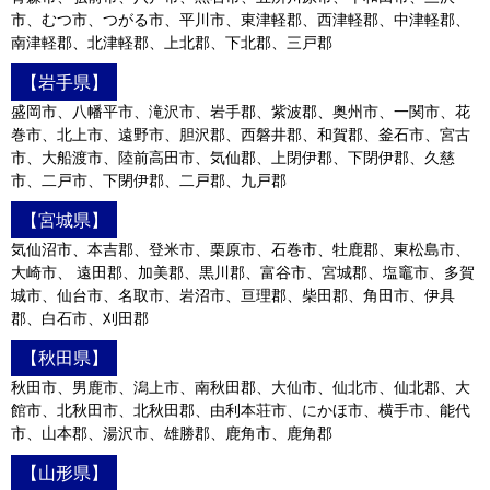
市、むつ市、つがる市、平川市、東津軽郡、西津軽郡、中津軽郡、
南津軽郡、北津軽郡、上北郡、下北郡、三戸郡
【岩手県】
盛岡市、八幡平市、滝沢市、岩手郡、紫波郡、奥州市、一関市、花
巻市、北上市、遠野市、胆沢郡、西磐井郡、和賀郡、釜石市、宮古
市、大船渡市、陸前高田市、気仙郡、上閉伊郡、下閉伊郡、久慈
市、二戸市、下閉伊郡、二戸郡、九戸郡
【宮城県】
気仙沼市、本吉郡、登米市、栗原市、石巻市、牡鹿郡、東松島市、
大崎市、 遠田郡、加美郡、黒川郡、富谷市、宮城郡、塩竈市、多賀
城市、仙台市、名取市、岩沼市、亘理郡、柴田郡、角田市、伊具
郡、白石市、刈田郡
【秋田県】
秋田市、男鹿市、潟上市、南秋田郡、大仙市、仙北市、仙北郡、大
館市、北秋田市、北秋田郡、由利本荘市、にかほ市、横手市、能代
市、山本郡、湯沢市、雄勝郡、鹿角市、鹿角郡
【山形県】