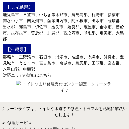
【鹿児島県】
鹿児島市、日置市、いちき串木野市、鹿児島郡、枕崎市、指宿市、
南さつま市、南九州市、薩摩川内市、阿久根市、出水市、薩摩郡、
出水郡、霧島市、伊佐市、姶良市、姶良郡、鹿屋市、垂水市、曽於
市、志布志市、曽於郡、肝属郡、西之表市、熊毛郡、奄美市、大島
郡
【沖縄県】
那覇市、宜野湾市、石垣市、浦添市、名護市、糸満市、沖縄市、豊
見城市、うるま市、宮古島市、南城市、島尻郡、国頭郡、宮古郡、
八重山郡、中頭郡
対応エリアの詳細
はこちら
クリーンライフは、トイレや水道等の修理・トラブルを迅速に解決い
たします！
修理サービス
トイレつまり トイレの水漏れトラブル