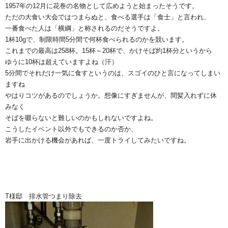
1957年の12月に花巻の名物として広めようと始まったそうです。
ただの大食い大会ではつまらぬと、食べる選手は「食士」と言われ、
一番食べた人は「横綱」と称されるのだそうですよ。
1杯10gで、制限時間5分間で何杯食べられるのかを競います。
これまでの最高は258杯。15杯～20杯で、かけそば約1杯分というから
ゆうに10杯は超えていますよね（汗）
5分間でそれだけ一気に食すというのは、スゴイのひと言になってしまい
ますね
やはりコツがあるのでしょうか。想像にすぎませんが、間髪入れずに休
みなく
そばを啜らないと難しいのかもしれないですよね。
こうしたイベント以外でもできるのか否か、
岩手に出かける機会があれば、一度トライしてみたいですね。
T様邸 排水管つまり除去