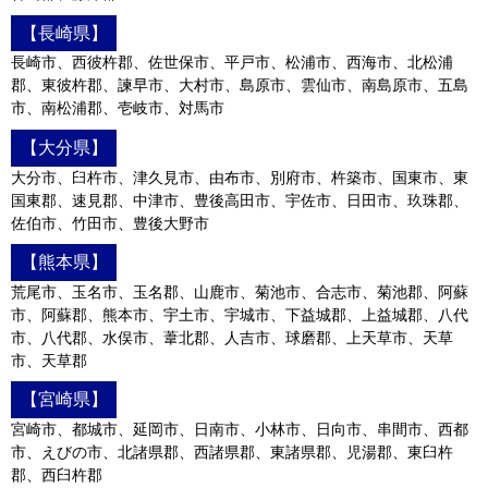
【長崎県】
長崎市、西彼杵郡、佐世保市、平戸市、松浦市、西海市、北松浦
郡、東彼杵郡、諫早市、大村市、島原市、雲仙市、南島原市、五島
市、南松浦郡、壱岐市、対馬市
【大分県】
大分市、臼杵市、津久見市、由布市、別府市、杵築市、国東市、東
国東郡、速見郡、中津市、豊後高田市、宇佐市、日田市、玖珠郡、
佐伯市、竹田市、豊後大野市
【熊本県】
荒尾市、玉名市、玉名郡、山鹿市、菊池市、合志市、菊池郡、阿蘇
市、阿蘇郡、熊本市、宇土市、宇城市、下益城郡、上益城郡、八代
市、八代郡、水俣市、葦北郡、人吉市、球磨郡、上天草市、天草
市、天草郡
【宮崎県】
宮崎市、都城市、延岡市、日南市、小林市、日向市、串間市、西都
市、えびの市、北諸県郡、西諸県郡、東諸県郡、児湯郡、東臼杵
郡、西臼杵郡