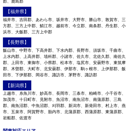
郡、鹿島郡
【福井県】
福井市、吉田郡、あわら市、坂井市、大野市、勝山市、敦賀市、三
方郡、三方上中郡、鯖江市、越前市、今立郡、南条郡、丹生郡、小
浜市、大飯郡、三方上中郡
【長野県】
飯山市、中野市、下高井郡、下水内郡、長野市、須坂市、千曲市、
上水内郡、上高井郡、埴科郡、小諸市、佐久市、北佐久郡、南佐久
郡、上田市、東御市、小県郡、松本市、塩尻市、安曇野市、東筑摩
郡、木曽郡、大町市、北安曇郡、伊那市、駒ヶ根市、上伊那郡、飯
田市、下伊那郡、岡谷市、諏訪市、茅野市、諏訪郡
【新潟県】
上越市、糸魚川市、妙高市、長岡市、三条市、柏崎市、小千谷市、
加茂市、十日町市、見附市、魚沼市、南魚沼市、南蒲原郡、三島
郡、南魚沼郡、中魚沼郡、刈羽郡、新潟市、新発田市、村上市、燕
市、五泉市、阿賀野市、胎内市、北蒲原郡、西蒲原郡、東蒲原郡、
岩船郡、佐渡市
関東対応エリア